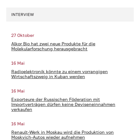
INTERVIEW
27 Oktober
Alkor Bio hat zwei neue Produkte für die
Molekularforschung herausgebracht
16 Mai
Radioelektronik könnte zu einem vorrangigen
Wirtschaftszweig in Kuban werden
16 Mai
Exporteure der Russischen Föderation mit
Importverträgen dürfen keine Deviseneinnahmen
verkaufen
16 Mai
Renault-Werk in Moskau wird die Produktion von
Moskvich-Autos wieder aufnehmen