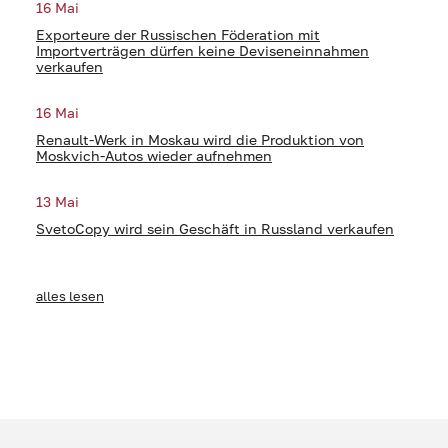
16 Mai
Exporteure der Russischen Föderation mit
Importverträgen dürfen keine Deviseneinnahmen
verkaufen
16 Mai
Renault-Werk in Moskau wird die Produktion von
Moskvich-Autos wieder aufnehmen
13 Mai
SvetoCopy wird sein Geschäft in Russland verkaufen
alles lesen