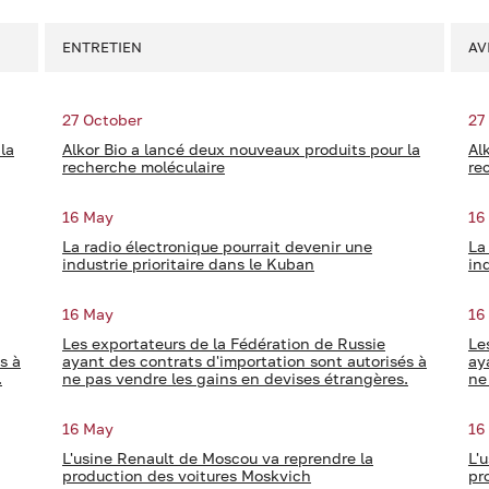
ENTRETIEN
AV
27 October
27
la
Alkor Bio a lancé deux nouveaux produits pour la
Al
recherche moléculaire
re
16 May
16
La radio électronique pourrait devenir une
La
industrie prioritaire dans le Kuban
in
16 May
16
Les exportateurs de la Fédération de Russie
Le
s à
ayant des contrats d'importation sont autorisés à
ay
.
ne pas vendre les gains en devises étrangères.
ne
16 May
16
L'usine Renault de Moscou va reprendre la
L'
production des voitures Moskvich
pr