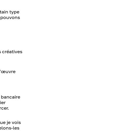
tain type
s pouvons
s créatives
d'œuvre
t bancaire
ier
rcer.
ue je vois
elons-les