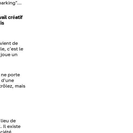
arking"...
ail créatif
is
evient de
e, c'est le
 joue un
e ne porte
, d'une
trôlez, mais
 lieu de
Il existe
ociété