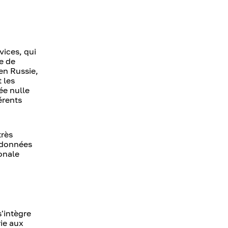
vices, qui
e de
en Russie,
 les
ée nulle
érents
très
s données
onale
s'intègre
rie aux