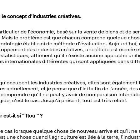
le concept d'industries créatives.
rticulier de l'économie, basé sur la vente de biens et de ser
elle. Mais le problème est que chacun comprend quelque chos
thodologie établie ni de méthode d'évaluation. Aujourd'hui, 
loppement des industries créatives, une étude est menée et
 statistiques, affirment qu'il n'existe aucune approche unifi
ns internationales différentes qui sont appliquées dans diff
B qu'occupent les industries créatives, elles sont également 
s actuellement, et je pense que d'ici la fin de l'année, de
e comprendre qu'il ne peut y avoir de comparaison internati
de, c'est le cas. Jusqu'à présent, tout est très relatif.
est-il si " flou " ?
le cas lorsque quelque chose de nouveau arrive et qu'il ne 
st une chose quand l'agriculture est liée à la terre, l'indust