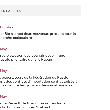
IS D'EXPERTS
 October
kor Bio a lancé deux nouveaux produits pour la
cherche moléculaire
 May
 radio électronique pourrait devenir une
dustrie prioritaire dans le Kuban
 May
s exportateurs de la Fédération de Russie
ant des contrats d'importation sont autorisés à
 pas vendre les gains en devises étrangères.
 May
usine Renault de Moscou va reprendre la
oduction des voitures Moskvich