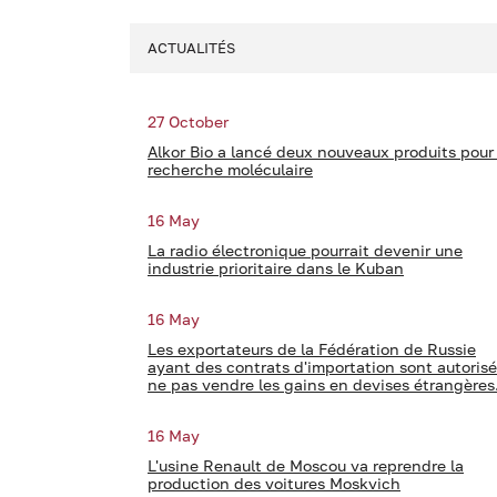
ACTUALITÉS
27 October
Alkor Bio a lancé deux nouveaux produits pour 
recherche moléculaire
16 May
La radio électronique pourrait devenir une
industrie prioritaire dans le Kuban
16 May
Les exportateurs de la Fédération de Russie
ayant des contrats d'importation sont autorisé
ne pas vendre les gains en devises étrangères
16 May
L'usine Renault de Moscou va reprendre la
production des voitures Moskvich