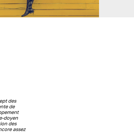
ept des
ente de
loppement
ce-doyen
tion des
encore assez