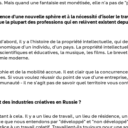
. Mais quand une fantaisie est monétisée, elle n'a pas de "p
ence d'une nouvelle sphère et à la nécessité d'isoler le trav
ue la plupart des professions qui en relèvent existent depu
d'abord, il y a l'histoire de la propriété intellectuelle, qui d
nomique d'un individu, d'un pays. La propriété intellectuell
scientifiques et éducatives, la musique, les films. Le brevet
nomie moderne.
phie et de la mobilité accrue. Il est clair que la concurrenc
nnes. Si vous voulez réussir du point de vue d'une entreprise
unauté - il ne s'agit pas de savoir quel territoire vous con
des industries créatives en Russie ?
ant à cela. Il y a un lieu de travail, un lieu de résidence, un
 ce que nous entendons par "développé" et "non développé". 
âce à un travail créatif. Travaillent-ils toujours pour une s