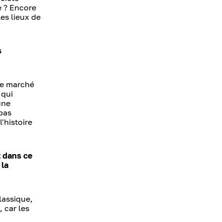
e ? Encore
les lieux de
s
 le marché
 qui
une
 pas
'histoire
t dans ce
 la
lassique,
 car les