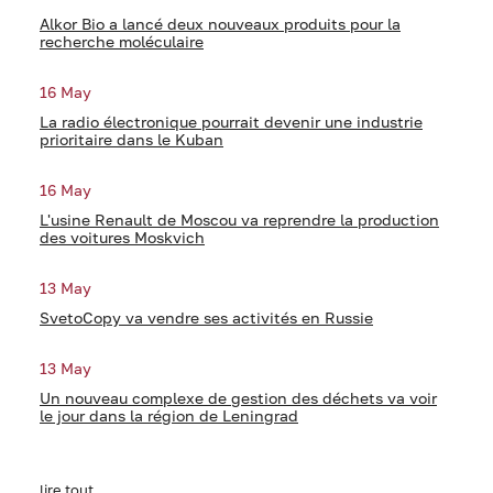
Alkor Bio a lancé deux nouveaux produits pour la
recherche moléculaire
16 May
La radio électronique pourrait devenir une industrie
prioritaire dans le Kuban
16 May
L'usine Renault de Moscou va reprendre la production
des voitures Moskvich
13 May
SvetoCopy va vendre ses activités en Russie
13 May
Un nouveau complexe de gestion des déchets va voir
le jour dans la région de Leningrad
lire tout