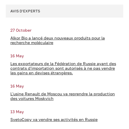
AVIS D'EXPERTS
27 October
Alkor Bio a lancé deux nouveaux produits pour la
recherche moléculaire
16 May
Les exportateurs de la Fédération de Russie ayant des
contrats d'importation sont autorisés à ne pas vendre
les gains en devises étrangères.
16 May
L'usine Renault de Moscou va reprendre la production
des voitures Moskvich
13 May
SvetoCopy va vendre ses activités en Russie