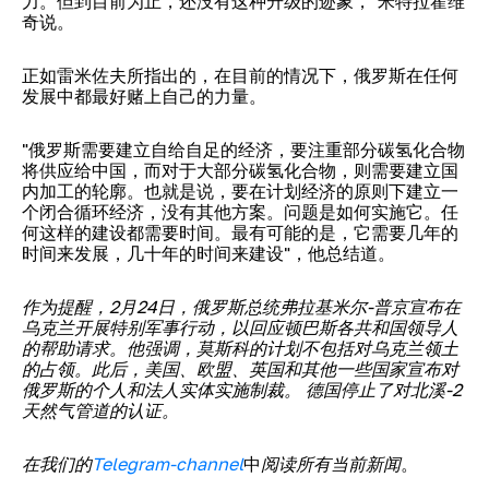
力。但到目前为止，还没有这种升级的迹象，"米特拉霍维
奇说。
正如雷米佐夫所指出的，在目前的情况下，俄罗斯在任何
发展中都最好赌上自己的力量。
"俄罗斯需要建立自给自足的经济，要注重部分碳氢化合物
将供应给中国，而对于大部分碳氢化合物，则需要建立国
内加工的轮廓。也就是说，要在计划经济的原则下建立一
个闭合循环经济，没有其他方案。问题是如何实施它。任
何这样的建设都需要时间。最有可能的是，它需要几年的
时间来发展，几十年的时间来建设"，他总结道。
作为提醒，2月24日，俄罗斯总统弗拉基米尔-普京宣布在
乌克兰开展特别军事行动，以回应顿巴斯各共和国领导人
的帮助请求。他强调，莫斯科的计划不包括对乌克兰领土
的占领。此后，美国、欧盟、英国和其他一些国家宣布对
俄罗斯的个人和法人实体实施制裁。
德国停止了对
北溪-2
天然气管道的认证。
在我们的
Telegram-channel
中
阅读所有当前新闻
。