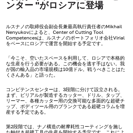
ンター "がロシアに登場
ルスナノの取締役会副会長兼最高執行責任者のMikhail
Nenyukovによると、Center of Cutting Tool
Competencesは、ルスナノのポートフォリオ会社Virial
をベースにロシアで運営を開始する予定です。
「今こそ、空いたスペースを利用して、ロシアで本格的
な生産を行う必要がある。この機会を逃す手はない。我
が国の輸入品の市場規模は10億ドル。戦うべきことはた
くさんある」と語った。
コンピテンスセンターは、3段階に分けて設立される。
まず、ビリアルが製造するカッター、ドリル、タップ、
リーマー、各種カッター用の交換可能な多面的な超硬チ
ップ、ボディツール用のブランクである超硬コラムを増
産する予定である。
第2段階では、ナノ構造の耐摩耗性コーティングを施し
た軸付き超硬工具の生産を開始する予定です。これによ