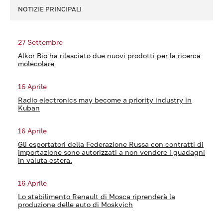
NOTIZIE PRINCIPALI
27 Settembre
Alkor Bio ha rilasciato due nuovi prodotti per la ricerca
molecolare
16 Aprile
Radio electronics may become a priority industry in
Kuban
16 Aprile
Gli esportatori della Federazione Russa con contratti di
importazione sono autorizzati a non vendere i guadagni
in valuta estera.
16 Aprile
Lo stabilimento Renault di Mosca riprenderà la
produzione delle auto di Moskvich