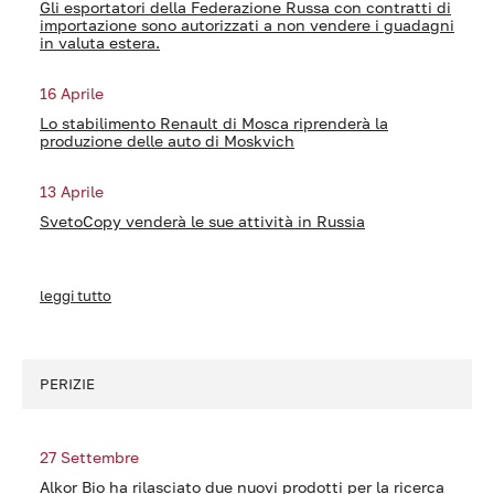
Gli esportatori della Federazione Russa con contratti di
importazione sono autorizzati a non vendere i guadagni
in valuta estera.
16 Aprile
Lo stabilimento Renault di Mosca riprenderà la
produzione delle auto di Moskvich
13 Aprile
SvetoCopy venderà le sue attività in Russia
leggi tutto
PERIZIE
27 Settembre
Alkor Bio ha rilasciato due nuovi prodotti per la ricerca