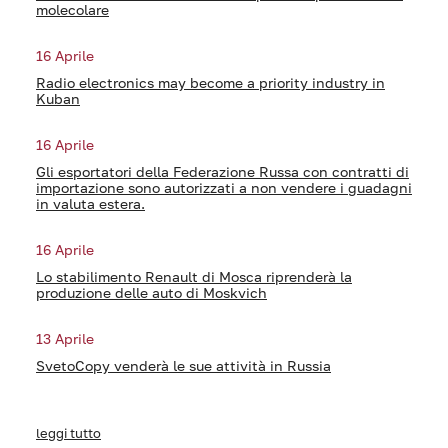
molecolare
16 Aprile
Radio electronics may become a priority industry in
Kuban
16 Aprile
Gli esportatori della Federazione Russa con contratti di
importazione sono autorizzati a non vendere i guadagni
in valuta estera.
16 Aprile
Lo stabilimento Renault di Mosca riprenderà la
produzione delle auto di Moskvich
13 Aprile
SvetoCopy venderà le sue attività in Russia
leggi tutto