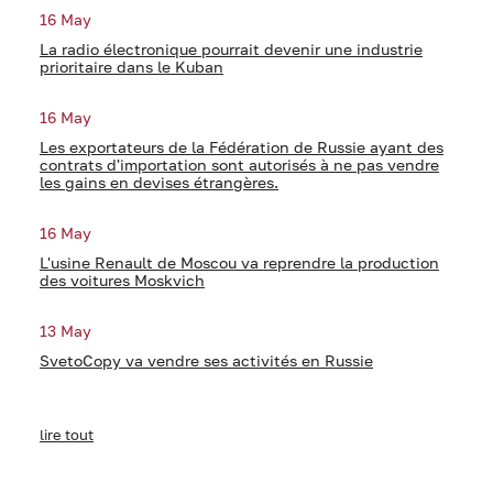
16 May
La radio électronique pourrait devenir une industrie
prioritaire dans le Kuban
16 May
Les exportateurs de la Fédération de Russie ayant des
contrats d'importation sont autorisés à ne pas vendre
les gains en devises étrangères.
16 May
L'usine Renault de Moscou va reprendre la production
des voitures Moskvich
13 May
SvetoCopy va vendre ses activités en Russie
lire tout