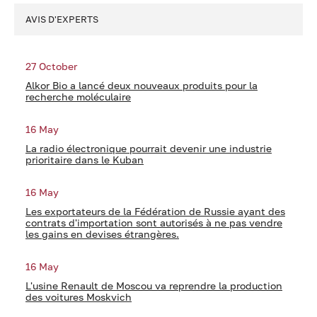
AVIS D'EXPERTS
27 October
Alkor Bio a lancé deux nouveaux produits pour la
recherche moléculaire
16 May
La radio électronique pourrait devenir une industrie
prioritaire dans le Kuban
16 May
Les exportateurs de la Fédération de Russie ayant des
contrats d'importation sont autorisés à ne pas vendre
les gains en devises étrangères.
16 May
L'usine Renault de Moscou va reprendre la production
des voitures Moskvich