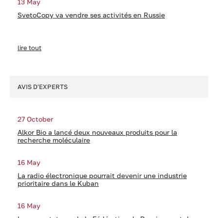
13 May
SvetoCopy va vendre ses activités en Russie
lire tout
AVIS D'EXPERTS
27 October
Alkor Bio a lancé deux nouveaux produits pour la
recherche moléculaire
16 May
La radio électronique pourrait devenir une industrie
prioritaire dans le Kuban
16 May