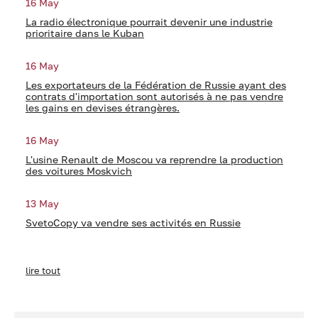
16 May
La radio électronique pourrait devenir une industrie
prioritaire dans le Kuban
16 May
Les exportateurs de la Fédération de Russie ayant des
contrats d'importation sont autorisés à ne pas vendre
les gains en devises étrangères.
16 May
L'usine Renault de Moscou va reprendre la production
des voitures Moskvich
13 May
SvetoCopy va vendre ses activités en Russie
lire tout