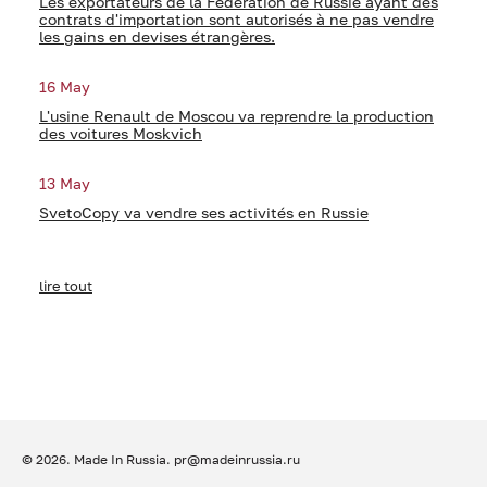
Les exportateurs de la Fédération de Russie ayant des
contrats d'importation sont autorisés à ne pas vendre
les gains en devises étrangères.
16 May
L'usine Renault de Moscou va reprendre la production
des voitures Moskvich
13 May
SvetoCopy va vendre ses activités en Russie
lire tout
© 2026. Made In Russia.
pr@madeinrussia.ru