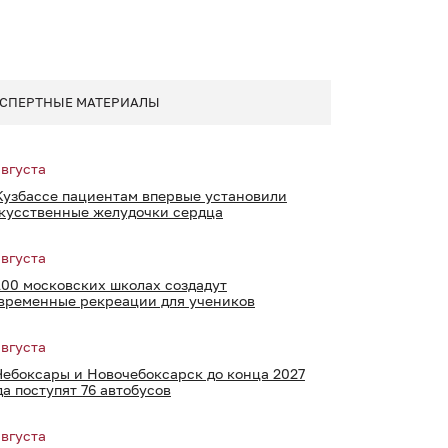
СПЕРТНЫЕ МАТЕРИАЛЫ
августа
Кузбассе пациентам впервые установили
кусственные желудочки сердца
августа
100 московских школах создадут
временные рекреации для учеников
августа
Чебоксары и Новочебоксарск до конца 2027
да поступят 76 автобусов
августа