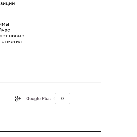
озиций
аммы
йчас
ает новые
— отметил
Google Plus
0