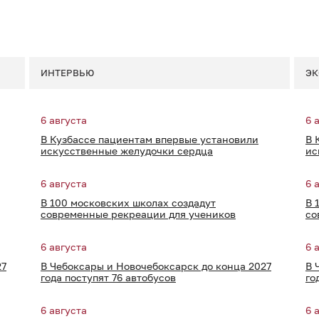
ИНТЕРВЬЮ
ЭК
6 августа
6 
В Кузбассе пациентам впервые установили
В 
искусственные желудочки сердца
ис
6 августа
6 
В 100 московских школах создадут
В 
современные рекреации для учеников
со
6 августа
6 
27
В Чебоксары и Новочебоксарск до конца 2027
В 
года поступят 76 автобусов
го
6 августа
6 