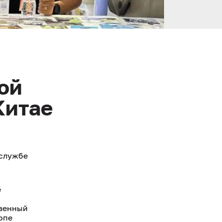
ой
Китае
-службе
е
твенный
опе