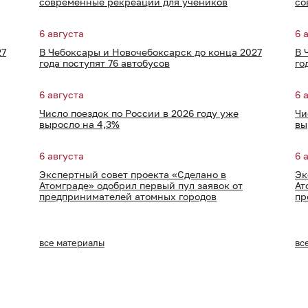
современные рекреации для учеников
со
6 августа
6 
27
В Чебоксары и Новочебоксарск до конца 2027
В 
года поступят 76 автобусов
го
6 августа
6 
Число поездок по России в 2026 году уже
Чи
выросло на 4,3%
вы
6 августа
6 
Экспертный совет проекта «Сделано в
Эк
Атомграде» одобрил первый пул заявок от
Ат
предпринимателей атомных городов
пр
все материалы
вс