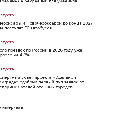
временные рекреации для учеников
августа
Чебоксары и Новочебоксарск до конца 2027
да поступят 76 автобусов
августа
сло поездок по России в 2026 году уже
росло на 4,3%
августа
спертный совет проекта «Сделано в
омграде» одобрил первый пул заявок от
едпринимателей атомных городов
е материалы