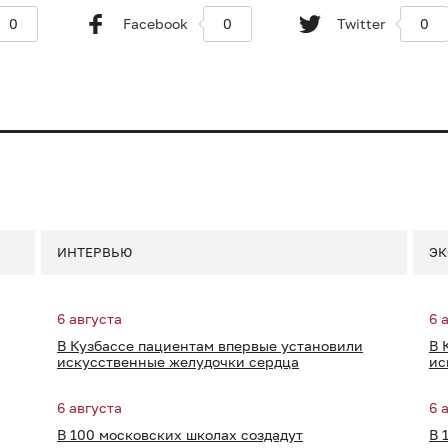
0
Facebook
0
Twitter
0
ИНТЕРВЬЮ
ЭК
6 августа
6 
В Кузбассе пациентам впервые установили
В 
искусственные желудочки сердца
ис
6 августа
6 
В 100 московских школах создадут
В 