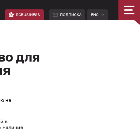
RCBUSINESS
ПОДПИСКА
ENG
во для
ля
лю на
й в
ь наличие