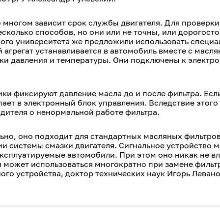
о многом зависит срок службы двигателя. Для проверки
сколько способов, но они или не точны, или дорогост
ого университета же предложили использовать специа
 агрегат устанавливается в автомобиль вместе с масл
ики давления и температуры. Они подключены к электр
ики фиксируют давление масла до и после фильтра. Есл
ает в электронный блок управления. Вследствие этого
одителя о ненормальной работе фильтра.
ьно, оно подходит для стандартных масляных фильтров
ии системы смазки двигателя. Сигнальное устройство 
 эксплуатируемые автомобили. При этом оно никак не вл
и может использоваться многократно при замене фильт
ого устройства, доктор технических наук Игорь Левано