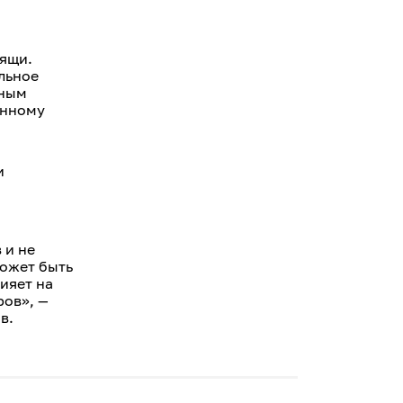
оящи.
льное
яным
онному
и
 и не
может быть
ияет на
ров», —
в.