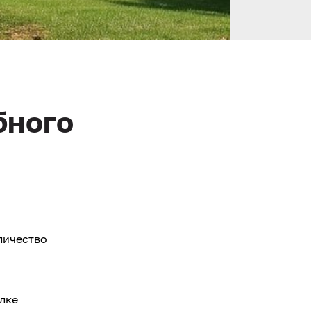
бного
личество
ёлке