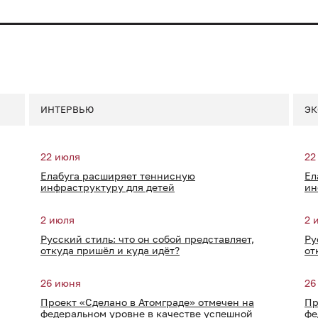
ИНТЕРВЬЮ
ЭК
22 июля
22
Елабуга расширяет теннисную
Ел
инфраструктуру для детей
ин
2 июля
2 
Русский стиль: что он собой представляет,
Ру
откуда пришёл и куда идёт?
от
26 июня
26
Проект «Сделано в Атомграде» отмечен на
Пр
федеральном уровне в качестве успешной
фе