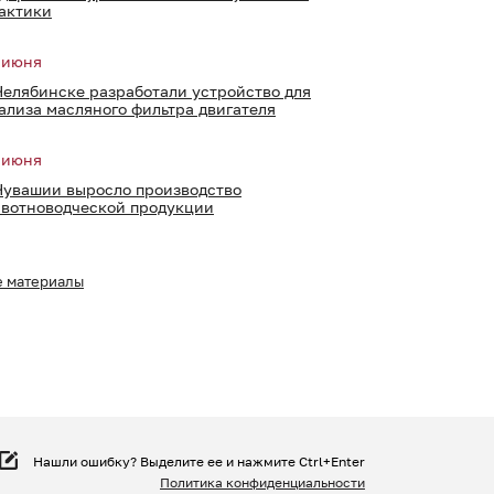
актики
 июня
Челябинске разработали устройство для
ализа масляного фильтра двигателя
 июня
Чувашии выросло производство
вотноводческой продукции
е материалы
Нашли ошибку? Выделите ее и нажмите Ctrl+Enter
Политика конфиденциальности