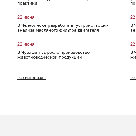
практики
пр
22 июня
22
В Челябинске разработали устройство для
В 
анализа масляного фильтра двигателя
ан
22 июня
22
В Чувашии выросло производство
В 
животноводческой продукции
жи
все материалы
вс