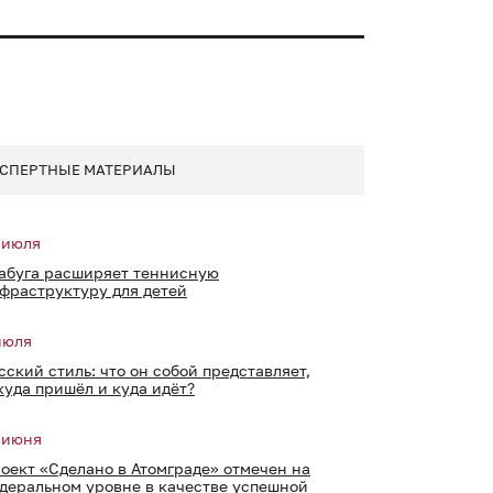
СПЕРТНЫЕ МАТЕРИАЛЫ
 июля
абуга расширяет теннисную
фраструктуру для детей
июля
сский стиль: что он собой представляет,
куда пришёл и куда идёт?
 июня
оект «Сделано в Атомграде» отмечен на
деральном уровне в качестве успешной