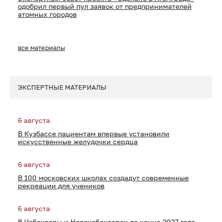
одобрил первый пул заявок от предпринимателей
атомных городов
все материалы
ЭКСПЕРТНЫЕ МАТЕРИАЛЫ
6 августа
В Кузбассе пациентам впервые установили
искусственные желудочки сердца
6 августа
В 100 московских школах создадут современные
рекреации для учеников
6 августа
В Чебоксары и Новочебоксарск до конца 2027 года