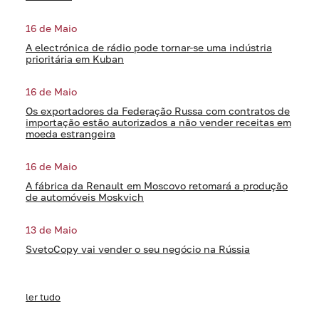
16 de Maio
A electrónica de rádio pode tornar-se uma indústria
prioritária em Kuban
16 de Maio
Os exportadores da Federação Russa com contratos de
importação estão autorizados a não vender receitas em
moeda estrangeira
16 de Maio
A fábrica da Renault em Moscovo retomará a produção
de automóveis Moskvich
13 de Maio
SvetoCopy vai vender o seu negócio na Rússia
ler tudo