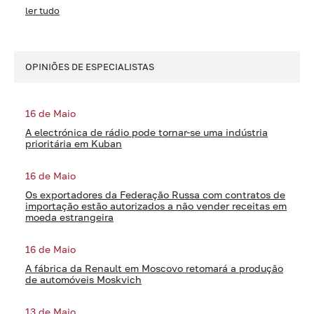
ler tudo
OPINIÕES DE ESPECIALISTAS
16 de Maio
A electrónica de rádio pode tornar-se uma indústria
prioritária em Kuban
16 de Maio
Os exportadores da Federação Russa com contratos de
importação estão autorizados a não vender receitas em
moeda estrangeira
16 de Maio
A fábrica da Renault em Moscovo retomará a produção
de automóveis Moskvich
13 de Maio