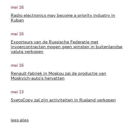
mei 16
Radio electronics may become a priority industry in
Kuban
mei 16
Exporteurs van de Russische Federatie met
invoercontracten mogen geen winsten in buitenlandse
valuta verkopen
mei 16
Renault-fabriek in Moskou zal de productie van
Moskvich-auto's hervatten
mei 13
SvetoCopy zal zijn activiteiten in Rusland verkopen
lees alles