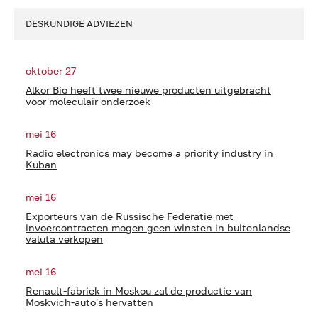
DESKUNDIGE ADVIEZEN
oktober 27
Alkor Bio heeft twee nieuwe producten uitgebracht
voor moleculair onderzoek
mei 16
Radio electronics may become a priority industry in
Kuban
mei 16
Exporteurs van de Russische Federatie met
invoercontracten mogen geen winsten in buitenlandse
valuta verkopen
mei 16
Renault-fabriek in Moskou zal de productie van
Moskvich-auto's hervatten