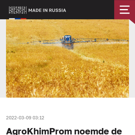
2022-03-09 03:12
AgroKhimProm noemde de