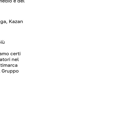
medio è del
uga, Kazan
più
iamo certi
atori nel
ltimarca
el Gruppo