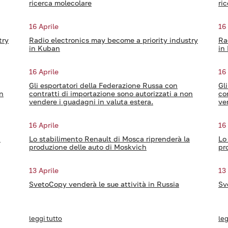
ricerca molecolare
ri
16 Aprile
16
try
Radio electronics may become a priority industry
Ra
in Kuban
in
16 Aprile
16
Gli esportatori della Federazione Russa con
Gl
on
contratti di importazione sono autorizzati a non
co
vendere i guadagni in valuta estera.
ve
16 Aprile
16
a
Lo stabilimento Renault di Mosca riprenderà la
Lo
produzione delle auto di Moskvich
pr
13 Aprile
13
SvetoCopy venderà le sue attività in Russia
Sv
leggi tutto
leg