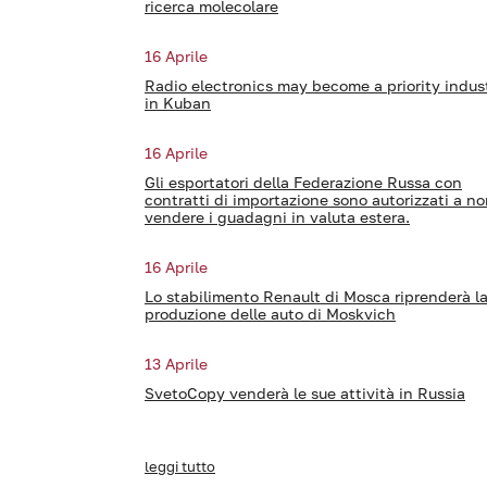
ricerca molecolare
16 Aprile
Radio electronics may become a priority indus
in Kuban
16 Aprile
Gli esportatori della Federazione Russa con
contratti di importazione sono autorizzati a n
vendere i guadagni in valuta estera.
16 Aprile
Lo stabilimento Renault di Mosca riprenderà l
produzione delle auto di Moskvich
13 Aprile
SvetoCopy venderà le sue attività in Russia
leggi tutto