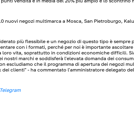
i punti vendita è in media del 20% più ampio e lo scontrino 
a 10 nuovi negozi multimarca a Mosca, San Pietroburgo, Kal
erato più flessibile e un negozio di questo tipo è sempre 
imentare con i formati, perché per noi è importante ascoltare
loro vita, soprattutto in condizioni economiche difficili. S
dei nostri marchi e soddisferà l'elevata domanda dei consum
non escludiamo che il programma di apertura dei negozi mu
k dei clienti" - ha commentato l'amministratore delegato d
 Telegram