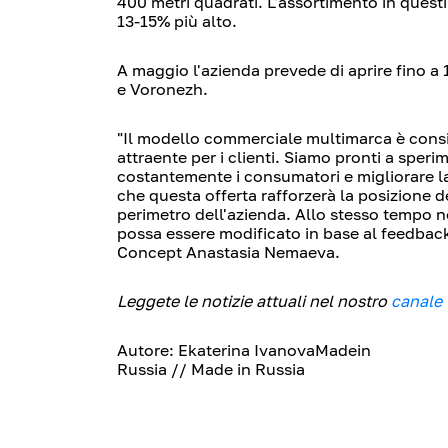
400 metri quadrati. L'assortimento in quest
13-15% più alto.
A maggio l'azienda prevede di aprire fino 
e Voronezh.
"Il modello commerciale multimarca è consid
attraente per i clienti. Siamo pronti a sper
costantemente i consumatori e migliorare la 
che questa offerta rafforzerà la posizione 
perimetro dell'azienda. Allo stesso tempo 
possa essere modificato in base al feedbac
Concept Anastasia Nemaeva.
Leggete le notizie attuali nel nostro
canale
Autore: Ekaterina IvanovaMadein
Russia // Made in Russia