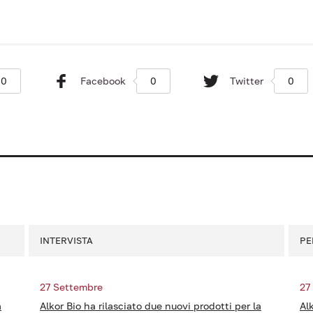
0
Facebook
0
Twitter
0
INTERVISTA
PE
27 Settembre
27
a
Alkor Bio ha rilasciato due nuovi prodotti per la
Al