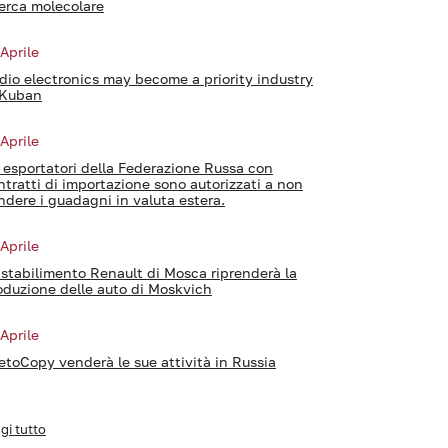
cerca molecolare
 Aprile
dio electronics may become a priority industry
 Kuban
 Aprile
i esportatori della Federazione Russa con
ntratti di importazione sono autorizzati a non
ndere i guadagni in valuta estera.
 Aprile
 stabilimento Renault di Mosca riprenderà la
oduzione delle auto di Moskvich
 Aprile
etoCopy venderà le sue attività in Russia
gi tutto