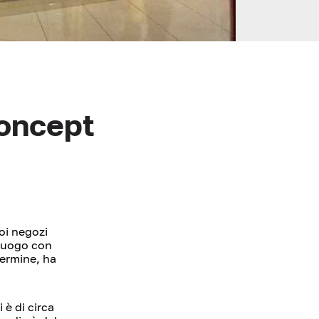
Concept
oi negozi
 luogo con
termine, ha
 è di circa