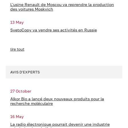
L'usine Renault de Moscou va reprendre la production
des voitures Moskvich
13 May
SvetoCopy va vendre ses activités en Russie
lire tout
AVIS D'EXPERTS
27 October
Alkor Bio a lancé deux nouveaux produits pour la
recherche moléculaire
16 May
La radio électronique pourrait devenir une industrie