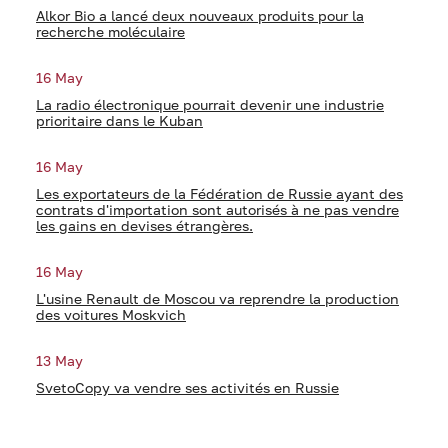
Alkor Bio a lancé deux nouveaux produits pour la
recherche moléculaire
16 May
La radio électronique pourrait devenir une industrie
prioritaire dans le Kuban
16 May
Les exportateurs de la Fédération de Russie ayant des
contrats d'importation sont autorisés à ne pas vendre
les gains en devises étrangères.
16 May
L'usine Renault de Moscou va reprendre la production
des voitures Moskvich
13 May
SvetoCopy va vendre ses activités en Russie