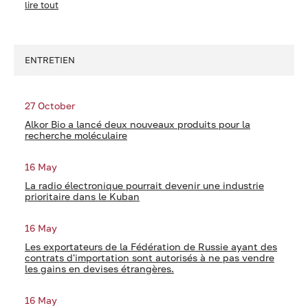
lire tout
ENTRETIEN
27 October
Alkor Bio a lancé deux nouveaux produits pour la
recherche moléculaire
16 May
La radio électronique pourrait devenir une industrie
prioritaire dans le Kuban
16 May
Les exportateurs de la Fédération de Russie ayant des
contrats d'importation sont autorisés à ne pas vendre
les gains en devises étrangères.
16 May