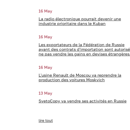
16 May
La radio électronique pourrait devenir une
industrie prioritaire dans le Kuban
16 May
Les exportateurs de la Fédération de Russie
ayant des contrats d'importation sont autorisé
ne pas vendre les gains en devises étrangères
16 May
L'usine Renault de Moscou va reprendre la
production des voitures Moskvich
13 May
SvetoCopy va vendre ses activités en Russie
lire tout