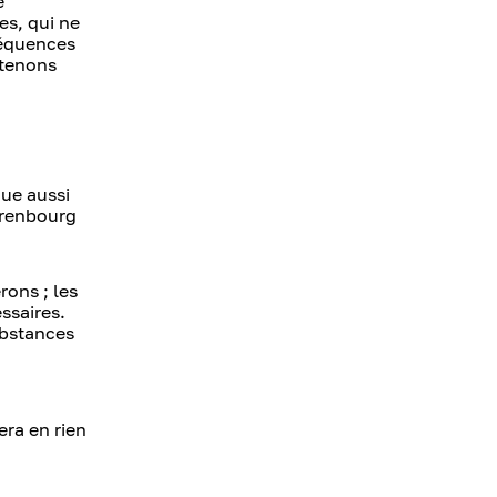
e
es, qui ne
séquences
utenons
que aussi
Orenbourg
rons ; les
ssaires.
ubstances
era en rien