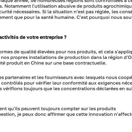
 chaque année, de nombreuses régions sont confrontées à c
s. Notamment l'utilisation abusive de produits agrochimiqu
urité nécessaires. Si la situation n'est pas réglée, les con
nement que pour la santé humaine. C'est pourquoi nous so
activités de votre entreprise ?
ormes de qualité élevées pour nos produits, et cela s'appli
 nos propres installations de production dans la région d'
iété produit en Chine sur une base contractuelle.
s partenaires et les fournisseurs avec lesquels nous coopé
t contrôlés pour vérifier leur conformité aux exigences néce
s vérifions toujours que les concentrations déclarées en s
vent qu'ils peuvent toujours compter sur les produits
tion, je peux donc affirmer que cette innovation n'affect