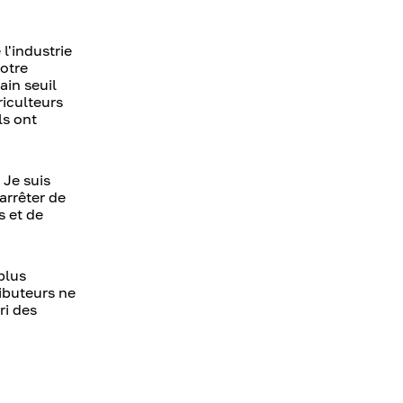
l'industrie
Notre
ain seuil
riculteurs
ls ont
 Je suis
arrêter de
s et de
plus
ributeurs ne
ri des