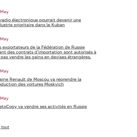
 May
 radio électronique pourrait devenir une
dustrie prioritaire dans le Kuban
 May
s exportateurs de la Fédération de Russie
ant des contrats d'importation sont autorisés à
 pas vendre les gains en devises étrangères.
 May
usine Renault de Moscou va reprendre la
oduction des voitures Moskvich
 May
etoCopy va vendre ses activités en Russie
e tout