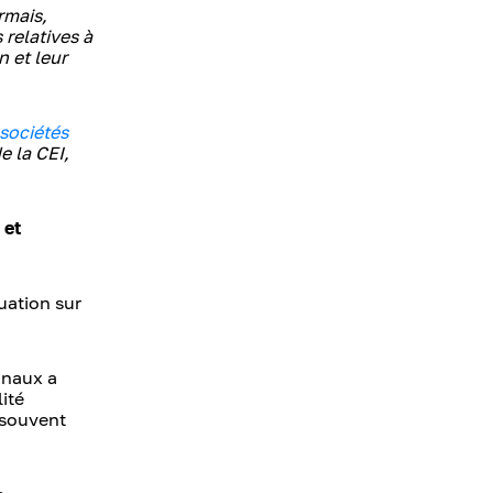
rmais,
 relatives à
n et leur
sociétés
e la CEI,
 et
uation sur
ionaux a
ité
 souvent