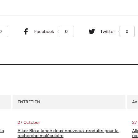
0
Facebook
0
Twitter
0
ENTRETIEN
AV
27 October
27
la
Alkor Bio a lancé deux nouveaux produits pour la
Al
recherche moléculaire
re