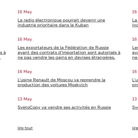
16 May
16
La radio électronique pourrait devenir une
La
industrie prioritaire dans le Kuban
in
16 May
16
Les exportateurs de la Fédération de Russie
Le
s à
ayant des contrats d'importation sont autorisés à
ay
.
ne pas vendre les gains en devises étrangères.
ne
16 May
16
L'usine Renault de Moscou va reprendre la
L'
production des voitures Moskvich
pr
13 May
13
SvetoCopy va vendre ses activités en Russie
Sv
lire tout
lir