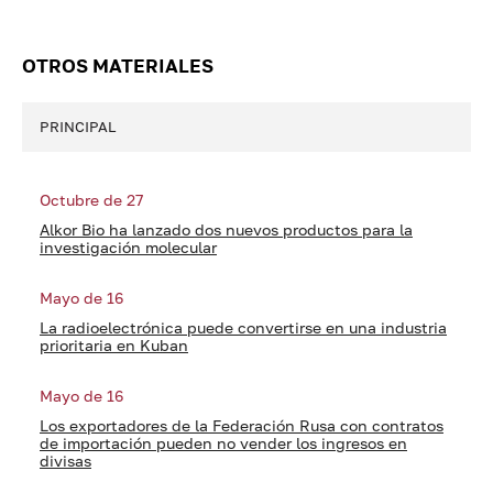
OTROS MATERIALES
PRINCIPAL
Octubre de 27
Alkor Bio ha lanzado dos nuevos productos para la
investigación molecular
Mayo de 16
La radioelectrónica puede convertirse en una industria
prioritaria en Kuban
Mayo de 16
Los exportadores de la Federación Rusa con contratos
de importación pueden no vender los ingresos en
divisas