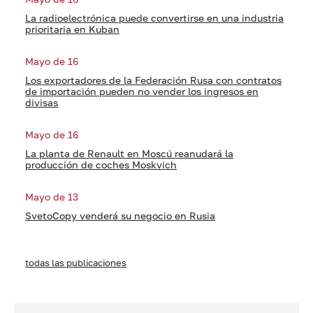
La radioelectrónica puede convertirse en una industria
prioritaria en Kuban
Mayo de 16
Los exportadores de la Federación Rusa con contratos
de importación pueden no vender los ingresos en
divisas
Mayo de 16
La planta de Renault en Moscú reanudará la
producción de coches Moskvich
Mayo de 13
SvetoCopy venderá su negocio en Rusia
todas las publicaciones