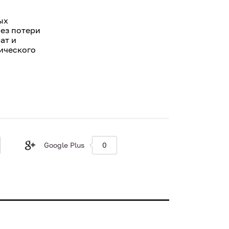
ых
без потери
ат и
ического
Google Plus
0