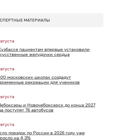
СПЕРТНЫЕ МАТЕРИАЛЫ
августа
Кузбассе пациентам впервые установили
кусственные желудочки сердца
августа
100 московских школах создадут
временные рекреации для учеников
августа
Чебоксары и Новочебоксарск до конца 2027
да поступят 76 автобусов
августа
сло поездок по России в 2026 году уже
росло на 4,3%