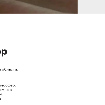
ор
 области.
тмосфер.
м, а в
м.
х