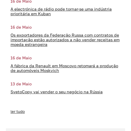
16 de Maio
A electrónica de rádio pode tornar-se uma indústria
prioritária em Kuban
16 de Maio
Os exportadores da Federação Russa com contratos de
importação estão autorizados a não vender receitas em
moeda estrangeira
16 de Maio
A fábrica da Renault em Moscovo retomará a produção
de automóveis Moskvich
13 de Maio
SvetoCopy vai vender o seu negócio na Rússia
ler tudo