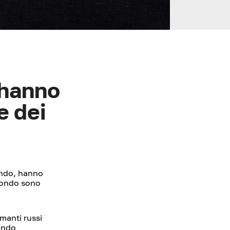
 hanno
e dei
mondo, hanno
 mondo sono
manti russi
tando