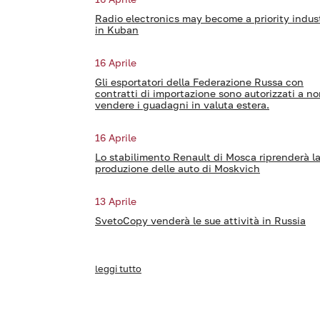
Radio electronics may become a priority indus
in Kuban
16 Aprile
Gli esportatori della Federazione Russa con
contratti di importazione sono autorizzati a n
vendere i guadagni in valuta estera.
16 Aprile
Lo stabilimento Renault di Mosca riprenderà l
produzione delle auto di Moskvich
13 Aprile
SvetoCopy venderà le sue attività in Russia
leggi tutto