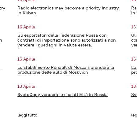
try
Radio electronics may become a priority industry
Ra
in Kuban
in
16 Aprile
16
Gli esportatori della Federazione Russa con
Gl
on
contratti di importazione sono autorizzati a non
co
vendere i guadagni in valuta estera.
ve
16 Aprile
16
a
Lo stabilimento Renault di Mosca riprenderà la
Lo
produzione delle auto di Moskvich
pr
13 Aprile
13
SvetoCopy venderà le sue attività in Russia
Sv
leggi tutto
leg