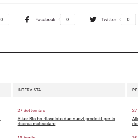
0
Facebook
0
Twitter
0
INTERVISTA
PE
27 Settembre
27
a
Alkor Bio ha rilasciato due nuovi prodotti per la
Al
ricerca molecolare
ri
16 Aprile
16