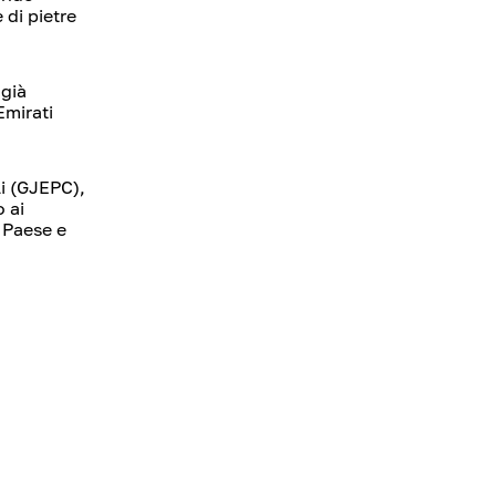
 di pietre
 già
Emirati
li (GJEPC),
 ai
l Paese e