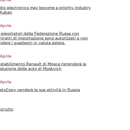
dio electronics may become a priority industry
 Kuban
 Aprile
i esportatori della Federazione Russa con
ntratti di importazione sono autorizzati a non
ndere i guadagni in valuta estera.
 Aprile
 stabilimento Renault di Mosca riprenderà la
oduzione delle auto di Moskvich
 Aprile
etoCopy venderà le sue attività in Russia
gi tutto