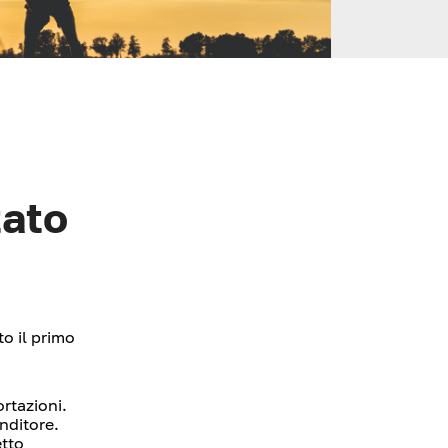
tato
to il primo
rtazioni.
nditore.
etto