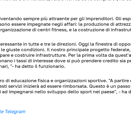
iventando sempre più attraente per gli imprenditori. Gli esp
ssono essere impegnate negli affari: la produzione di attrez
rganizzazione di centri fitness, e la costruzione di infrastru
ssante in tutte e tre le direzioni. Oggi la finestra di oppor
e giuste condizioni. Il nostro principale progetto federale
ppare e costruire infrastrutture. Per la prima volta da quest
ano i tassi di interesse dove si può prendere credito sia pe
ari, "- ha detto il funzionario.
ro di educazione fisica e organizzazioni sportive. "A partire 
sti servizi inizierà ad essere rimborsata. Questo è un passo
 ad impegnarsi nello sviluppo dello sport nel paese", - ha 
le Telegram