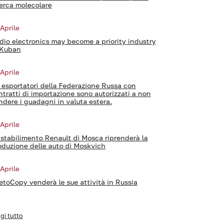
cerca molecolare
 Aprile
dio electronics may become a priority industry
 Kuban
 Aprile
i esportatori della Federazione Russa con
ntratti di importazione sono autorizzati a non
ndere i guadagni in valuta estera.
 Aprile
 stabilimento Renault di Mosca riprenderà la
oduzione delle auto di Moskvich
 Aprile
etoCopy venderà le sue attività in Russia
gi tutto