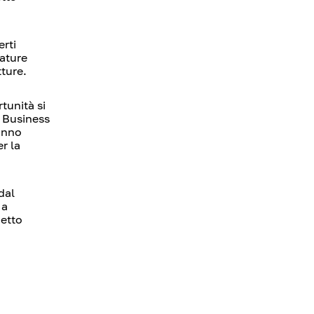
erti
zature
tture.
tunità si
, Business
'anno
r la
dal
 a
detto