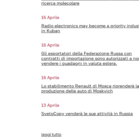
ricerca molecolare
16 Aprile
Radio electronics may become a priority indus
in Kuban
16 Aprile
Gli esportatori della Federazione Russa con
contratti di importazione sono autorizzati a n
vendere i guadagni in valuta estera.
16 Aprile
Lo stabilimento Renault di Mosca riprenderà l
produzione delle auto di Moskvich
13 Aprile
SvetoCopy venderà le sue attività in Russia
leggi tutto