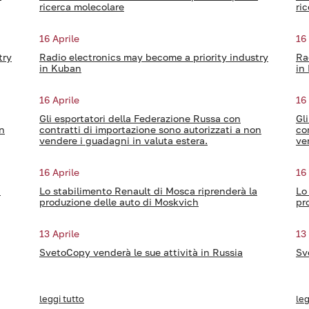
ricerca molecolare
ri
16 Aprile
16
try
Radio electronics may become a priority industry
Ra
in Kuban
in
16 Aprile
16
Gli esportatori della Federazione Russa con
Gl
on
contratti di importazione sono autorizzati a non
co
vendere i guadagni in valuta estera.
ve
16 Aprile
16
a
Lo stabilimento Renault di Mosca riprenderà la
Lo
produzione delle auto di Moskvich
pr
13 Aprile
13
SvetoCopy venderà le sue attività in Russia
Sv
leggi tutto
leg