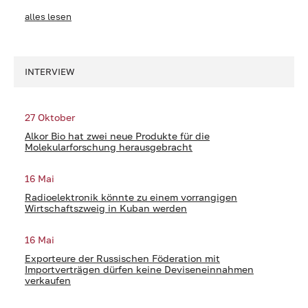
alles lesen
INTERVIEW
27 Oktober
Alkor Bio hat zwei neue Produkte für die
Molekularforschung herausgebracht
16 Mai
Radioelektronik könnte zu einem vorrangigen
Wirtschaftszweig in Kuban werden
16 Mai
Exporteure der Russischen Föderation mit
Importverträgen dürfen keine Deviseneinnahmen
verkaufen