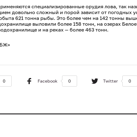
применяются специализированные орудия лова, так на
дием довольно сложный и порой зависит от погодных у
добыта 621 тонна рыбы. Это более чем на 142 тонны выш
охранилище выловили более 158 тонн, на озерах Белое
одохранилище и на реках — более 463 тонн.
ББЖ»
0
Facebook
0
Twitter
0