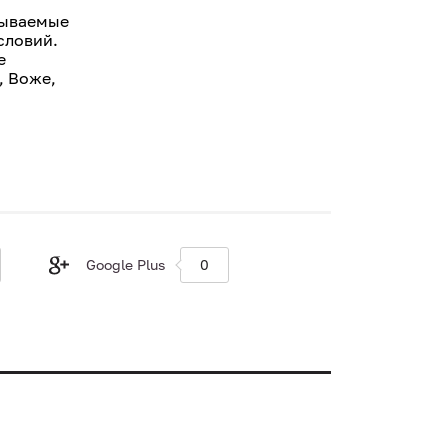
зываемые
словий.
е
, Воже,
Google Plus
0