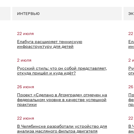
ИНТЕРВЬЮ
ЭК
22 июля
22
Елабуга расширяет теннисную
Ел
инфраструктуру для детей
ин
2 июля
2 
Русский стиль: что он собой представляет,
Ру
откуда пришёл и куда идёт?
от
26 июня
26
Проект «Сделано в Атомграде» отмечен на
Пр
федеральном уровне в качестве успешной
фе
практики
пр
22 июня
22
В Челябинске разработали устройство для
В 
анализа масляного фильтра двигателя
ан