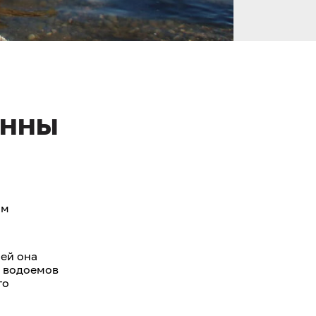
онны
ом
ей она
м водоемов
го