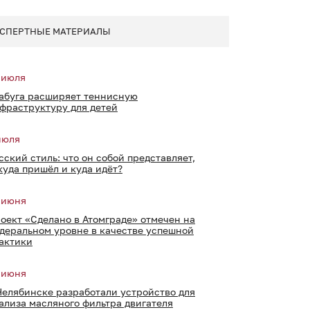
СПЕРТНЫЕ МАТЕРИАЛЫ
 июля
абуга расширяет теннисную
фраструктуру для детей
июля
сский стиль: что он собой представляет,
куда пришёл и куда идёт?
 июня
оект «Сделано в Атомграде» отмечен на
деральном уровне в качестве успешной
актики
 июня
Челябинске разработали устройство для
ализа масляного фильтра двигателя