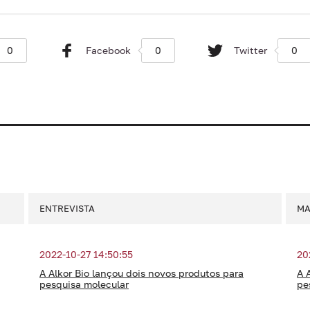
0
Facebook
0
Twitter
0
ENTREVISTA
MA
2022-10-27 14:50:55
20
A Alkor Bio lançou dois novos produtos para
A 
pesquisa molecular
pe