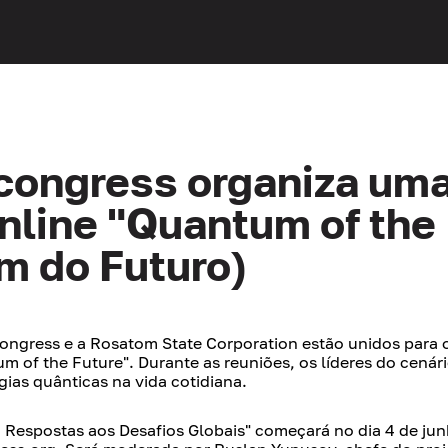
ongress organiza uma
nline "Quantum of the
m do Futuro)
ngress e a Rosatom State Corporation estão unidos para 
m of the Future". Durante as reuniões, os líderes do cenár
gias quânticas na vida cotidiana.
Respostas aos Desafios Globais" começará no dia 4 de jun