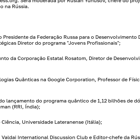
ress.org. Será moderada por Ruslan Yunusov, chefe do proj
o na Rússia.
o Presidente da Federação Russa para o Desenvolvimento D
tégicas Diretor do programa "Jovens Profissionais";
Adjunto da Corporação Estatal Rosatom, Diretor de Desenvolv
ologias Quânticas na Google Corporation, Professor de Físic
 do lançamento do programa quântico de 1,12 bilhões de dó
aman (RRI, Índia);
e Ciência, Universidade Lateranense (Itália);
Valdai International Discussion Club e Editor-chefe da Rús