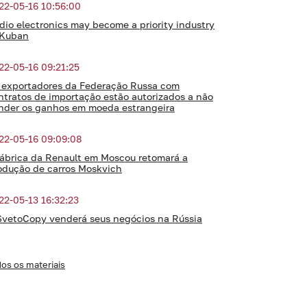
22-05-16 10:56:00
dio electronics may become a priority industry
 Kuban
22-05-16 09:21:25
 exportadores da Federação Russa com
ntratos de importação estão autorizados a não
nder os ganhos em moeda estrangeira
22-05-16 09:09:08
fábrica da Renault em Moscou retomará a
odução de carros Moskvich
22-05-13 16:32:23
SvetoCopy venderá seus negócios na Rússia
os os materiais