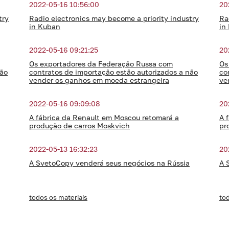
2022-05-16 10:56:00
20
try
Radio electronics may become a priority industry
Ra
in Kuban
in
2022-05-16 09:21:25
20
Os exportadores da Federação Russa com
Os
não
contratos de importação estão autorizados a não
co
vender os ganhos em moeda estrangeira
ve
2022-05-16 09:09:08
20
A fábrica da Renault em Moscou retomará a
A 
produção de carros Moskvich
pr
2022-05-13 16:32:23
20
A SvetoCopy venderá seus negócios na Rússia
A 
todos os materiais
tod