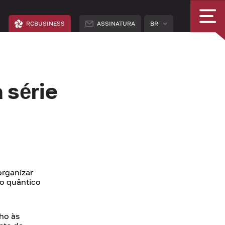
RCBUSINESS
ASSINATURA
BR
 série
organizar
io quântico
ho às