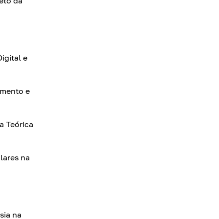
eto da
igital e
imento e
a Teórica
lares na
sia na