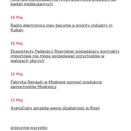
badań molekularnych
16 Maj
Radio electronics may become a priority industry in
Kuban
16 Maj
Eksporterzy Federacji Rosyjskiej posiadający kontrakty
importowe nie mogą sprzedawać przychodów w
walutach obcych
16 Maj
Fabryka Renault w Moskwie wznowi produkcję
samochodów Moskwicz
13 Maj
SvetoCopy sprzeda swoją działalność w Rosji
przeczytaj wszystko