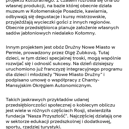
projektu kulturalnego. Z czasem rozrosła się ona do
własnej produkcji, na bazie której obecnie działa
muzeum w Kołomenskoje Posadzie, kawiarnia,
odbywają się degustacje i kursy mistrzowskie,
przyjeżdżają wycieczki gości z innych regionów.
Obecnie przedsiębiorca planuje założenie własnych
sadów jabłoniowych niedaleko Kołomny.
Innym projektem jest obóz Drużny Nowe Miasto w
Permie, prowadzony przez Olgę Zubkovą. Tutaj
dzieci, w tym dzieci specjalnej troski, mogą wspólnie
rozwijać się i odnosić sukcesy. Na dzień dzisiejszy
uruchomiono już franczyzę integracyjnego programu
dla dzieci i młodzieży "Nowe Miasto Drużny" i
podpisano umowę o współpracy z Chanty-
Mansyjskim Okręgiem Autonomicznym.
Takich jaskrawych przykładów udanej
przedsiębiorczości społecznej o kobiecym obliczu
jest wiele w różnych częściach Rosji, stwierdziła
fundacja "Nasza Przyszłość". Najczęściej działają one
w sektorze edukacji przedszkolnej i dodatkowej,
sportu, rzadziej turystyki.