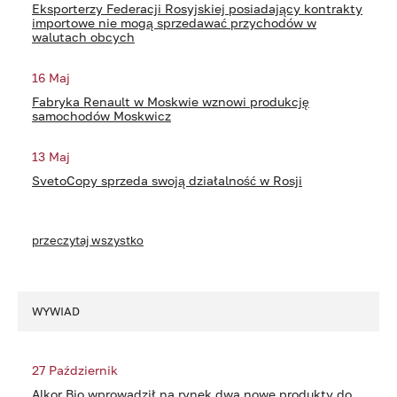
Eksporterzy Federacji Rosyjskiej posiadający kontrakty
importowe nie mogą sprzedawać przychodów w
walutach obcych
16 Maj
Fabryka Renault w Moskwie wznowi produkcję
samochodów Moskwicz
13 Maj
SvetoCopy sprzeda swoją działalność w Rosji
przeczytaj wszystko
WYWIAD
27 Październik
Alkor Bio wprowadził na rynek dwa nowe produkty do