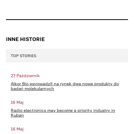
INNE HISTORIE
TOP STORIES
27 Październik
Alkor Bio wprowadził na rynek dwa nowe produkty do
badań molekularnych
16 Maj
Radio electronics may become a priority industry in
Kuban
16 Maj