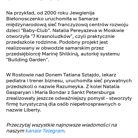
Na przykład, od 2000 roku Jewgienija
Biełonosczenko uruchomiła w Samarze
międzynarodową sieć franczyzową centrów rozwoju
dzieci "Baby-Club". Natalia Pereyazeva w Moskwie
otworzyła "7 Krasnoludków", czyli praktycznie
przedszkole rodzinne. Podobny projekt jest
realizowany w obwodzie samarskim przez
przedsiębiorcę Marinę Shilkiną, autorkę systemu
"Building Garden".
W Rostowie nad Donem Tatiana Sztajdo, lekarz
pediatra i trener biznesu, uruchomiła sieć prywatnych
przedszkoli o nazwie Razumeyka. Z kolei Natalia
Gasparyan i Maria Bondar z Sankt Petersburga
zrealizowały jeszcze odważniejszy pomysł - stworzyły
firmę turystyczną dla osób niepełnosprawnych o
nazwie Liberty.
Przeczytaj wszystkie najnowsze wiadomości na
naszym
kanale Telegram
.