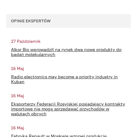
OPINIE EKSPERTÓW
27 Październik
Alkor Bio wprowadził na rynek dwa nowe produkty do
badań molekularnych
16 Maj
Radio electronics may become a priority industry in
Kuban
16 Maj
Eksporterzy Federacji Rosyjskiej posiadający kontrakty
importowe nie mogą sprzedawać przychodów w
walutach obcych
16 Maj
Fabryka Renault w Moskwie wznowi produkcję