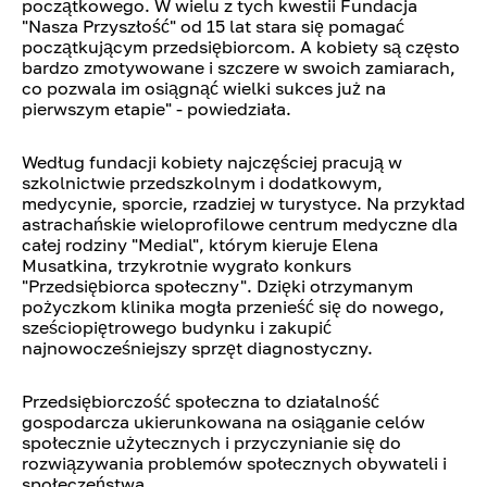
początkowego. W wielu z tych kwestii Fundacja
"Nasza Przyszłość" od 15 lat stara się pomagać
początkującym przedsiębiorcom. A kobiety są często
bardzo zmotywowane i szczere w swoich zamiarach,
co pozwala im osiągnąć wielki sukces już na
pierwszym etapie" - powiedziała.
Według fundacji kobiety najczęściej pracują w
szkolnictwie przedszkolnym i dodatkowym,
medycynie, sporcie, rzadziej w turystyce.
Na przykład
astrachańskie wieloprofilowe centrum medyczne dla
całej rodziny "Medial", którym kieruje Elena
Musatkina, trzykrotnie wygrało konkurs
"Przedsiębiorca społeczny". Dzięki otrzymanym
pożyczkom klinika mogła przenieść się do nowego,
sześciopiętrowego budynku i zakupić
najnowocześniejszy sprzęt diagnostyczny.
Przedsiębiorczość społeczna to działalność
gospodarcza ukierunkowana na osiąganie celów
społecznie użytecznych i przyczynianie się do
rozwiązywania problemów społecznych obywateli i
społeczeństwa.