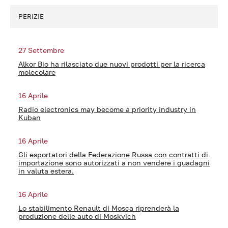
PERIZIE
27 Settembre
Alkor Bio ha rilasciato due nuovi prodotti per la ricerca
molecolare
16 Aprile
Radio electronics may become a priority industry in
Kuban
16 Aprile
Gli esportatori della Federazione Russa con contratti di
importazione sono autorizzati a non vendere i guadagni
in valuta estera.
16 Aprile
Lo stabilimento Renault di Mosca riprenderà la
produzione delle auto di Moskvich