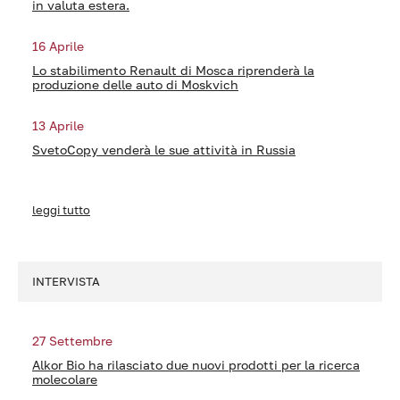
in valuta estera.
16 Aprile
Lo stabilimento Renault di Mosca riprenderà la
produzione delle auto di Moskvich
13 Aprile
SvetoCopy venderà le sue attività in Russia
leggi tutto
INTERVISTA
27 Settembre
Alkor Bio ha rilasciato due nuovi prodotti per la ricerca
molecolare