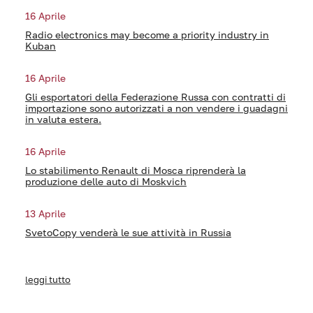
16 Aprile
Radio electronics may become a priority industry in
Kuban
16 Aprile
Gli esportatori della Federazione Russa con contratti di
importazione sono autorizzati a non vendere i guadagni
in valuta estera.
16 Aprile
Lo stabilimento Renault di Mosca riprenderà la
produzione delle auto di Moskvich
13 Aprile
SvetoCopy venderà le sue attività in Russia
leggi tutto