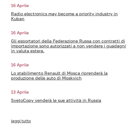
16 Aprile
Radio electronics may become a priority industry in
Kuban
16 Aprile
Gli esportatori della Federazione Russa con contratti di
importazione sono autorizzati a non vendere i guadagni
in valuta estera.
16 Aprile
Lo stabilimento Renault di Mosca riprenderà la
produzione delle auto di Moskvich
13 Aprile
SvetoCopy venderà le sue attività in Russia
leggi tutto