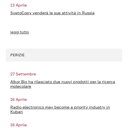
13 Aprile
SvetoCopy venderà le sue attività in Russia
leggi tutto
PERIZIE
27 Settembre
Alkor Bio ha rilasciato due nuovi prodotti per la ricerca
molecolare
16 Aprile
Radio electronics may become a priority industry in
Kuban
16 Aprile