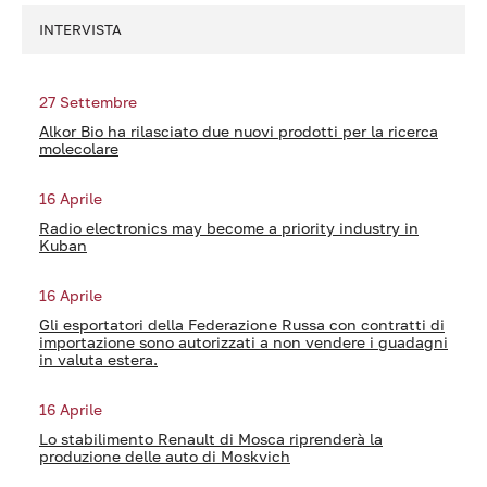
INTERVISTA
27 Settembre
Alkor Bio ha rilasciato due nuovi prodotti per la ricerca
molecolare
16 Aprile
Radio electronics may become a priority industry in
Kuban
16 Aprile
Gli esportatori della Federazione Russa con contratti di
importazione sono autorizzati a non vendere i guadagni
in valuta estera.
16 Aprile
Lo stabilimento Renault di Mosca riprenderà la
produzione delle auto di Moskvich