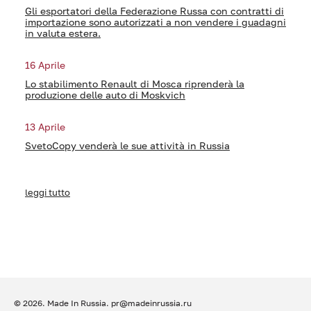
Gli esportatori della Federazione Russa con contratti di
importazione sono autorizzati a non vendere i guadagni
in valuta estera.
16 Aprile
Lo stabilimento Renault di Mosca riprenderà la
produzione delle auto di Moskvich
13 Aprile
SvetoCopy venderà le sue attività in Russia
leggi tutto
© 2026. Made In Russia.
pr@madeinrussia.ru